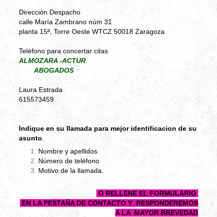
Dirección Despacho
calle María Zambrano núm 31
planta 15ª, Torre Oeste WTCZ 50018
Zaragoza
Teléfono para concertar citas
ALMOZARA -ACTUR
ABOGADOS
Laura Estrada
615573459
Indique en su llamada para mejor identificacion de su
asunto
.
Nombre y apellidos
Número de teléfono
Motivo de la llamada.
O RELLENE EL FORMULARIO
EN LA PESTAÑA DE CONTACTO Y RESPONDEREMOS
A LA MAYOR BREVEDAD