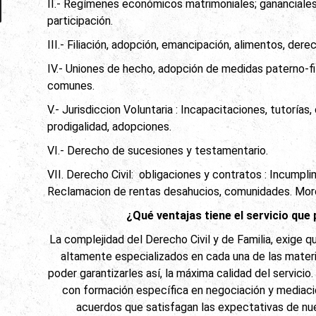
II.- Regímenes económicos matrimoniales; gananciales
participación.
III.- Filiación, adopción, emancipación, alimentos, dere
IV.- Uniones de hecho, adopción de medidas paterno-fili
comunes.
V.- Jurisdiccion Voluntaria : Incapacitaciones, tutorías
prodigalidad, adopciones.
VI.- Derecho de sucesiones y testamentario.
VII. Derecho Civil: obligaciones y contratos : Incumpl
Reclamacion de rentas desahucios, comunidades. Mo
¿Qué ventajas tiene el servicio qu
La complejidad del Derecho Civil y de Familia, exige
altamente especializados en cada una de las mater
poder garantizarles así, la máxima calidad del servicio
con formación específica en negociación y mediaci
acuerdos que satisfagan las expectativas de nu