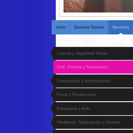
Inicio
Quienes Somos
Servicios
Laboral y Seguridad Social
Civil , Familia y Sucesiones
Contencioso y Administrativo
Penal y Penitenciario
Extranjería y Asilo
Mediación, Negociación y deudas